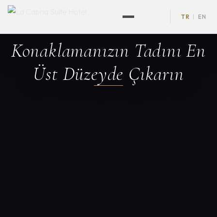
TR
EN
|
Alaçatı'nın Kalbinde Sanat
Konaklamanızın Tadını En
ve Huzur
Üst Düzeyde Çıkarın